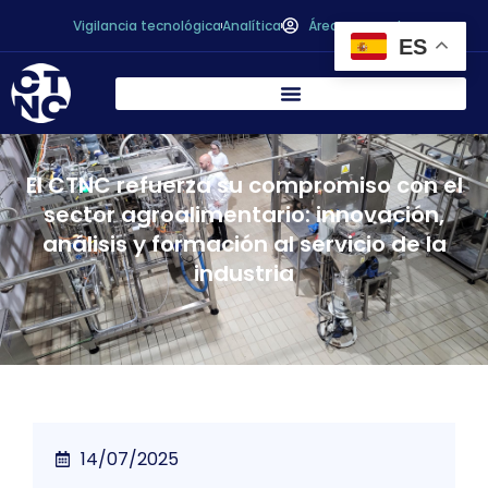
Vigilancia tecnológica
Analítica
Área personal
ES
El CTNC refuerza su compromiso con el
sector agroalimentario: innovación,
análisis y formación al servicio de la
industria
14/07/2025