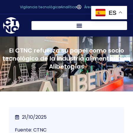
Vigilancia tecnológica
Analítica
Área personal
ES
El CTNC refuerza su papel como socio
tecnológico de la industria alimentaria en
Alibetopías
21/10/2025
Fuente: CTNC