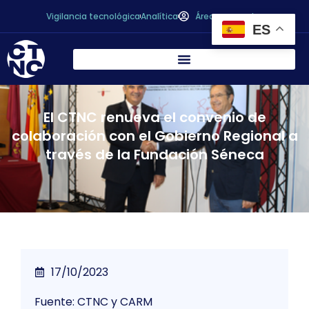
Vigilancia tecnológica
Analítica
Área personal
ES
El CTNC renueva el convenio de
colaboración con el Gobierno Regional a
través de la Fundación Séneca
17/10/2023
Fuente: CTNC y CARM