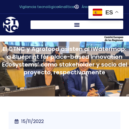
Vigilancia tecnológica
Analítica
Área personal
ES
El CTNC y Agrofood asisten al iWatermap:
a Blueprint for place-based Innovation
Ecosystems’ como stakeholder y socio del
proyecto, respectivamente
15/11/2022