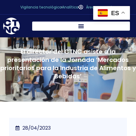
Vigilancia tecnológica
Analítica
Área personal
ES
El director del CTNC asiste a la
presentación de la Jornada ‘Mercados
prioritarios para la Industria de Alimentos y
Bebidas’
28/04/2023