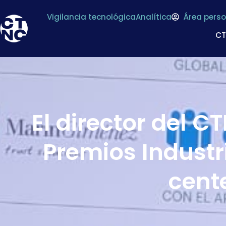
Vigilancia tecnológica
Analítica
Área perso
C
El director del C
Premios Industr
cent