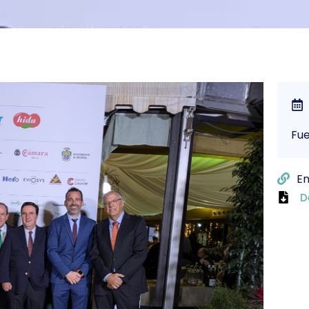
Fu
En
D