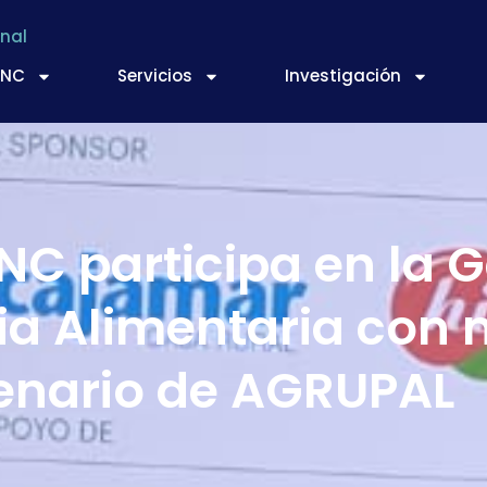
nal
TNC
Servicios
Investigación
TNC participa en la G
ia Alimentaria con 
enario de AGRUPAL