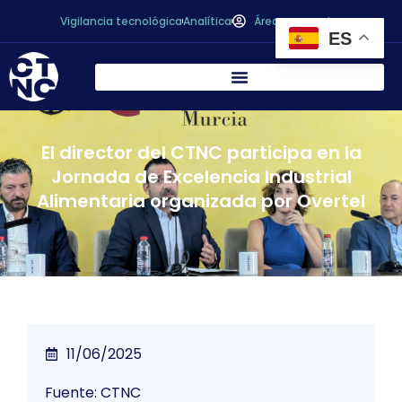
Vigilancia tecnológica
Analítica
Área personal
ES
El director del CTNC participa en la
Jornada de Excelencia Industrial
Alimentaria organizada por Overtel
11/06/2025
Fuente: CTNC