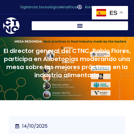
Vigilancia tecnológica
Analítica
Área personal
ES
El director general del CTNC, Pablo Flores,
participa en Alibetopías moderando una
mesa sobre las mejores prácticas en la
industria alimentaria
14/10/2025