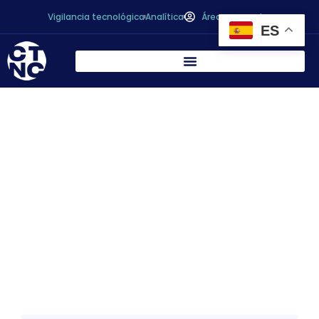
Vigilancia tecnológica
Analítica
Área personal
ES
El Gobierno aprueba un Real Decreto con
las nuevas disposiciones para la
inscripción de las Denominaciones de
Origen Protegidas y las Indicaciones
Geográficas Protegidas en el registro
comunitario