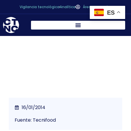
Vigilancia tecnológica
Analítica
Área personal
ES
*
El Gobierno declara 2014 Año de la
Biotecnología
16/01/2014
Fuente: Tecnifood