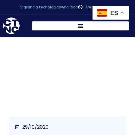
Vigilancia tecnológica
Analítica
Área personal
ES
El Gobierno establece la obligación de
incluir la indicación del origen en el
etiquetado de la leche y de los productos
lácteos
29/10/2020