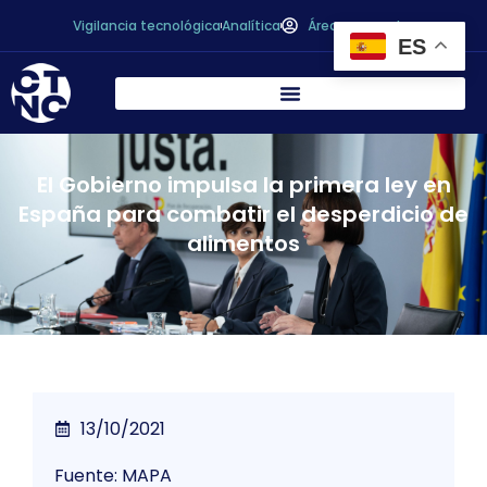
Vigilancia tecnológica
Analítica
Área personal
ES
El Gobierno impulsa la primera ley en
España para combatir el desperdicio de
alimentos
13/10/2021
Fuente: MAPA