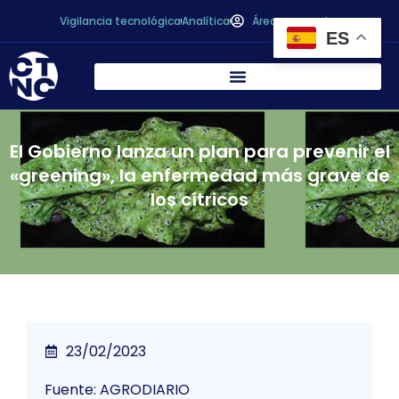
Vigilancia tecnológica
Analítica
Área personal
ES
El Gobierno lanza un plan para prevenir el
«greening», la enfermedad más grave de
los cítricos
23/02/2023
Fuente: AGRODIARIO