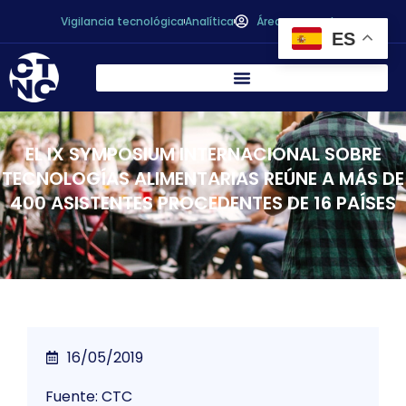
Vigilancia tecnológica
Analítica
Área personal
ES
EL IX SYMPOSIUM INTERNACIONAL SOBRE
TECNOLOGÍAS ALIMENTARIAS REÚNE A MÁS DE
400 ASISTENTES PROCEDENTES DE 16 PAÍSES
16/05/2019
Fuente: CTC