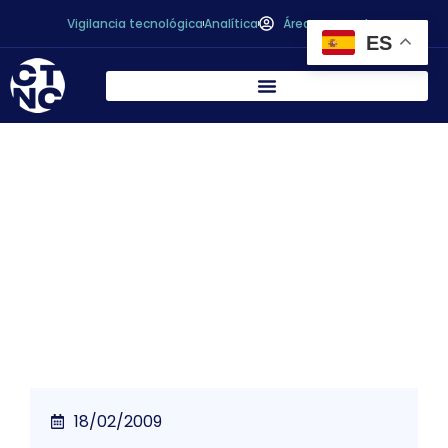
Vigilancia tecnológica
Analítica
Área personal
ES
El MARM presenta a las Organizaciones
Agrarias el estudio «La distribución
agroalimentaria y transformaciones
estratégicas en la cadena de valor»
18/02/2009