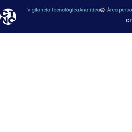
Vigilancia tecnológica
Analítica
Área perso
C
El MARM valora 
competitividad e
comu