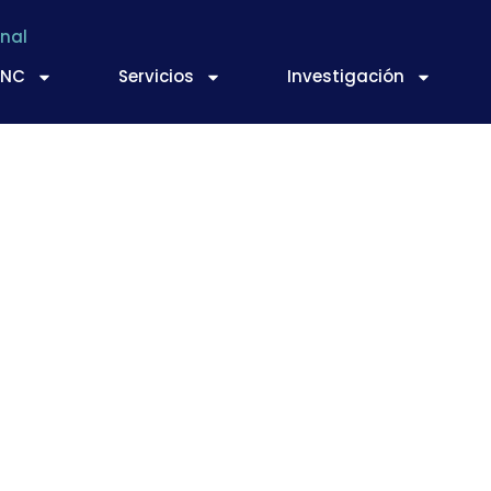
nal
TNC
Servicios
Investigación
la defensa de la cal
n la propuesta de l
nitaria de zumos