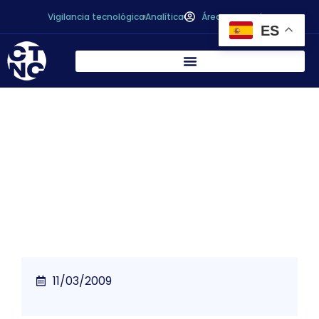
Vigilancia tecnológica
Analítica
Área personal
ES
El Parlamento Europeo pide una etiqueta
obligatoria para los alimentos de animales
que hayan comido OGM
11/03/2009