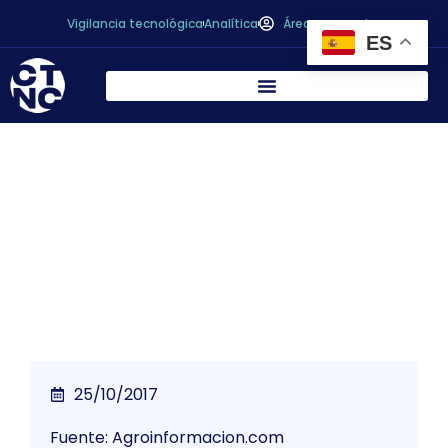
Vigilancia tecnológica
Analítica
Área personal
ES
El Parlamento Europeo quiere ir retirando el
glifosato poco a poco hasta prohibir su uso
en 2022
25/10/2017
Fuente: Agroinformacion.com