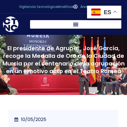
Vigilancia tecnológica
Analítica
Área personal
ES
El presidente de Agrupal , José García,
recoge la Medalla de Oro de la Ciudad de
Murcia por el centenario de la agrupación
en un emotivo acto en el Teatro Romea
10/05/2025