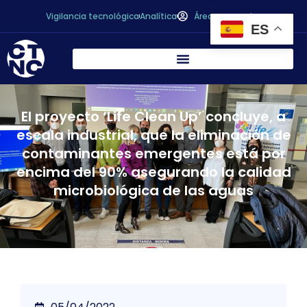
Vigilancia tecnológica
Analítica
Área personal
ES
El proyecto ‘Life Clean Up’ concluye, a
escala industrial, que la eliminación de
contaminantes emergentes está por
encima del 90% asegurando la calidad
microbiológica de las aguas