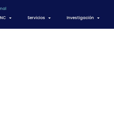
nal
TNC
Servicios
Investigación
 un novedoso materi
sado de alimentos