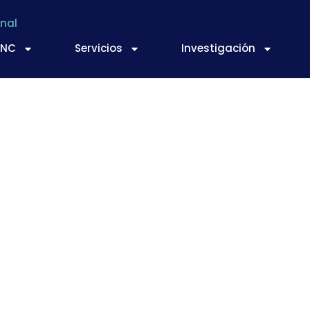
nal
TNC
Servicios
Investigación
limentario se une fr
aranceles