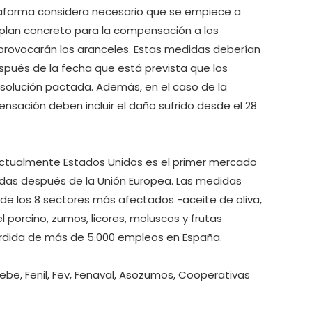
taforma considera necesario que se empiece a
 plan concreto para la compensación a los
provocarán los aranceles. Estas medidas deberían
después de la fecha que está prevista que los
 solución pactada. Además, en el caso de la
sación deben incluir el daño sufrido desde el 28
 actualmente Estados Unidos es el primer mercado
idas después de la Unión Europea. Las medidas
 de los 8 sectores más afectados -aceite de oliva,
l porcino, zumos, licores, moluscos y frutas
érdida de más de 5.000 empleos en España.
Febe, Fenil, Fev, Fenaval, Asozumos, Cooperativas