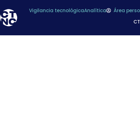
Vigilancia tecnológica
Analítica
Área perso
C
El sector agroa