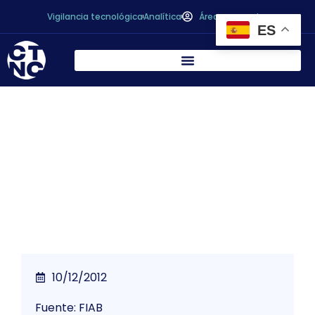
Vigilancia tecnológica
Analítica
Área personal
ES
* El sector de la alimentación y bebidas
prevé mantener las ventas y facturar
82.886 millones de euros en 2012
10/12/2012
Fuente: FIAB