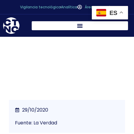
Vigilancia tecnológica
Analítica
Área personal
ES
El sector de la fruta confía en remontar
tras perder el 30% de la extratemprana
29/10/2020
Fuente: La Verdad