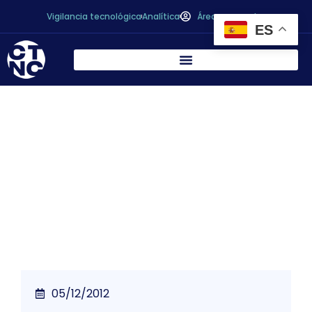
Vigilancia tecnológica
Analítica
Área personal
ES
* El valor de las exportaciones
hortofrutícolas españolas se incrementa
un 10,5% durante los primeros nueve
meses del año
05/12/2012