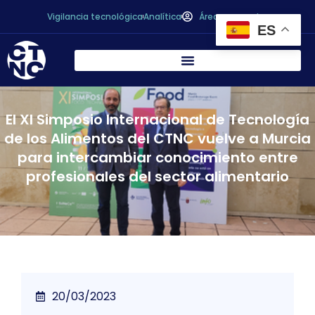
Vigilancia tecnológica
Analítica
Área personal
ES
El XI Simposio Internacional de Tecnología
de los Alimentos del CTNC vuelve a Murcia
para intercambiar conocimiento entre
profesionales del sector alimentario
20/03/2023