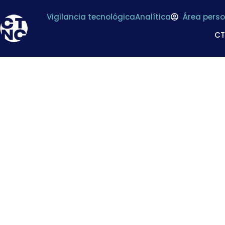
Vigilancia tecnológica
Analítica
Área perso
C
Empresas tecnológi
sector indu