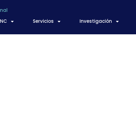
nal
TNC
Servicios
Investigación
cas confirman la in
strial a pesar de la 