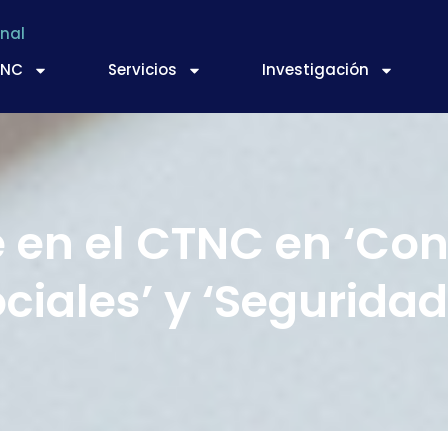
nal
TNC
Servicios
Investigación
 en el CTNC en ‘Cont
ciales’ y ‘Seguridad