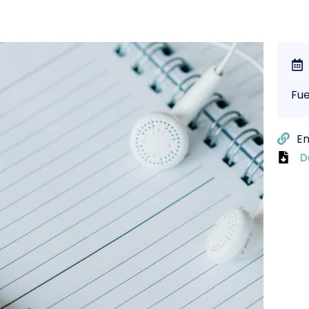
Fu
En
D