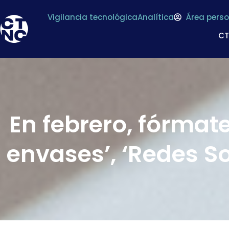
Vigilancia tecnológica
Analítica
Área perso
C
En febrero, fórmate
envases’, ‘Redes So