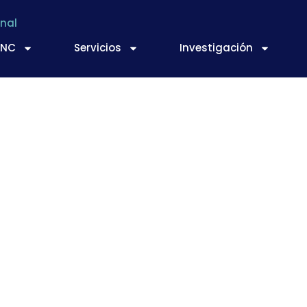
nal
TNC
Servicios
Investigación
 la innovación en la
betopías 2017: nuevo
mentación y bebida