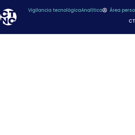
Vigilancia tecnológica
Analítica
Área perso
C
Encuentro anual de
alimentación en Ali
en ali