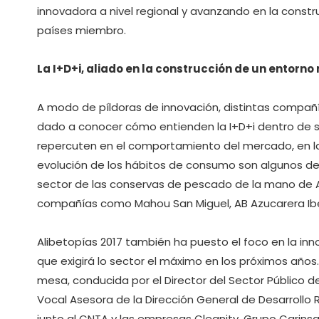
innovadora a nivel regional y avanzando en la constr
países miembro.
La I+D+i, aliado en la construcción de un entorn
A modo de píldoras de innovación, distintas compañí
dado a conocer cómo entienden la I+D+i dentro de s
repercuten en el comportamiento del mercado, en la 
evolución de los hábitos de consumo son algunos de
sector de las conservas de pescado de la mano de
compañías como Mahou San Miguel, AB Azucarera Ibe
Alibetopías 2017 también ha puesto el foco en la i
que exigirá lo sector el máximo en los próximos años
mesa, conducida por el Director del Sector Público d
Vocal Asesora de la Dirección General de Desarrollo R
junto al CNTA y las empresas Cleanity, Grupo Carins