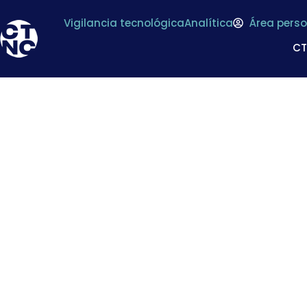
Vigilancia tecnológica
Analítica
Área perso
C
Envifood cita al 