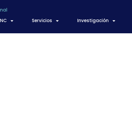
nal
TNC
Servicios
Investigación
sector alimentario e
sostenibilidad