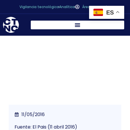
Vigilancia tecnológica
Analítica
Área personal
ES
Etiquetas de los alimentos: una guía para
entender lo que no quieren que
entendamos
11/05/2016
Fuente: El Pais (11 abril 2016)