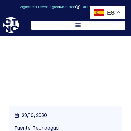
Vigilancia tecnológica
Analítica
Área personal
ES
Europa aprueba un acuerdo provisional
que actualiza las normas de calidad del
agua potable
29/10/2020
Fuente: Tecnoagua