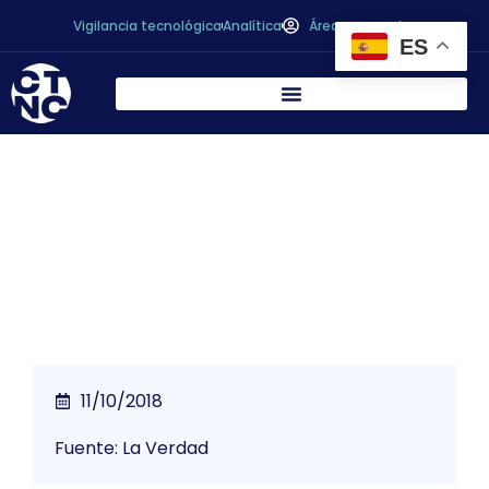
Vigilancia tecnológica
Analítica
Área personal
ES
Expertos de ocho países analizarán en
Murcia el futuro de la conserva
11/10/2018
Fuente: La Verdad