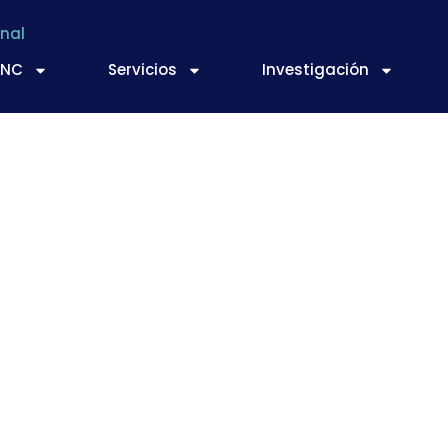
nal
TNC
Servicios
Investigación
a la Generalitat «m
ontra Nudisco por 
n de sus conservas