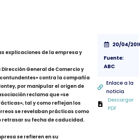
20/04/201
s explicaciones de la empresa y
Fuente:
ABC
 Dirección General de Comercio y
 contundentes» contra la compañía
Enlace a la
ntey, por manipular el origen de
noticia
asociación reclama que «se
Descargar
ácticas», tal y como reflejan los
PDF
correos se revelaban prácticas como
o retrasar su fecha de caducidad.
presa se refieren en su