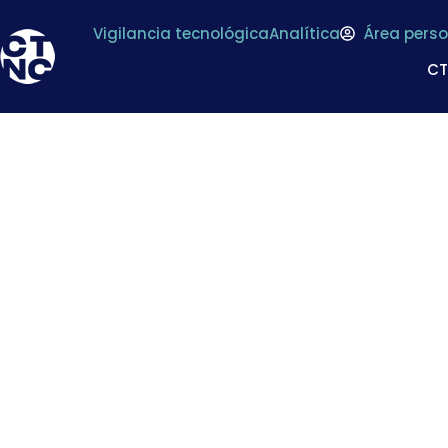
Vigilancia tecnológica
Analítica
Área perso
C
Facua pide 
contundentes» c
orige