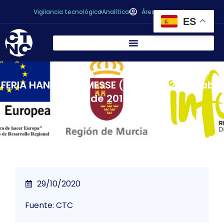
Vigilancia tecnológica
Analítica
Área personal
ES
FERIA HANNOVER MESSE (del 24 al 28 de abril
de 2017)
29/10/2020
Fuente: CTC