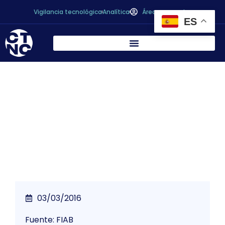
Vigilancia tecnológica
Analítica
Área personal
ES
FIAB impulsa la I+D+i en alimentación y
salud a través de la Plataforma
Tecnológica Food For Life-Spain
03/03/2016
Fuente: FIAB