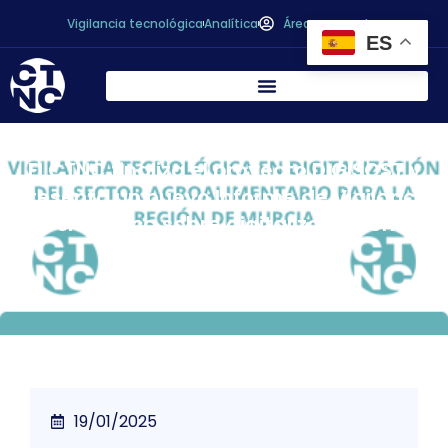
Vigilancia tecnológica
Analítica
Área personal
ES
El CTNC finaliza el proyecto DIGISOST y
presenta un nuevo Informe de Vigilancia
Tecnológica sobre digitalización en el
sector agroalimentario
19/01/2025