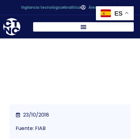
Vigilancia tecnológica
Analítica
Área personal
ES
FoodDrinkEurope reafirma su compromiso
con la economía circular
23/10/2018
Fuente: FIAB