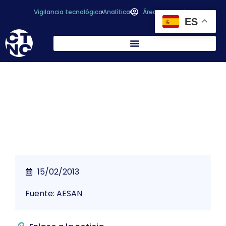
Vigilancia tecnológica
Analítica
Área personal
ES
*
Fraude con la carne de caballo
15/02/2013
Fuente: AESAN