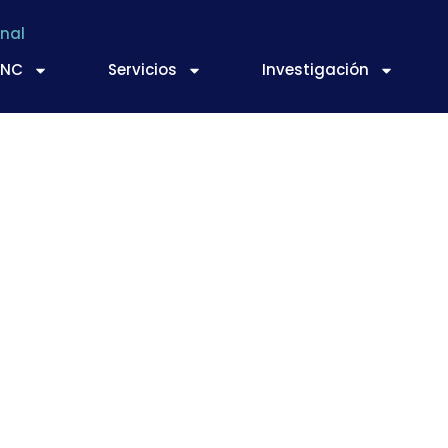
nal
TNC
Servicios
Investigación
 muestra al mundo l
en el sector hortofr