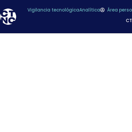
Vigilancia tecnológica
Analítica
Área perso
C
Fruit Attraction
innovadores 