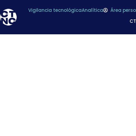
Vigilancia tecnológica
Analítica
Área perso
C
Futura modifica
sobre los criterios 
aplicables a