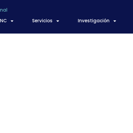
nal
TNC
Servicios
Investigación
ción del Reglamento
sobre los criterios m
 los productos alime