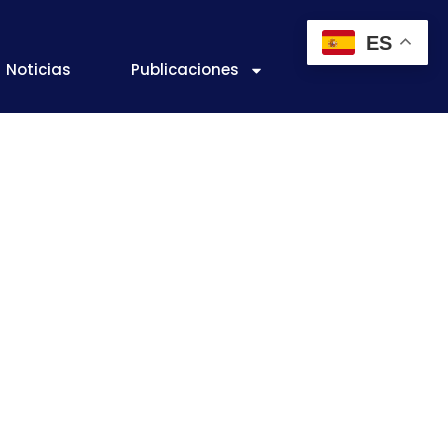
ES
Noticias
Publicaciones
 2073/2005
icrobiológicos
nticios