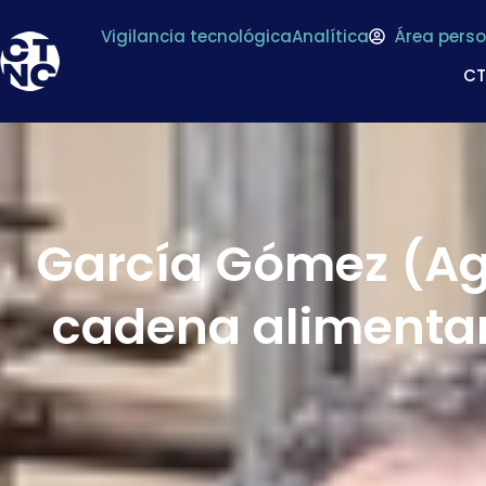
Vigilancia tecnológica
Analítica
Área perso
C
García Gómez (Agr
cadena alimentar