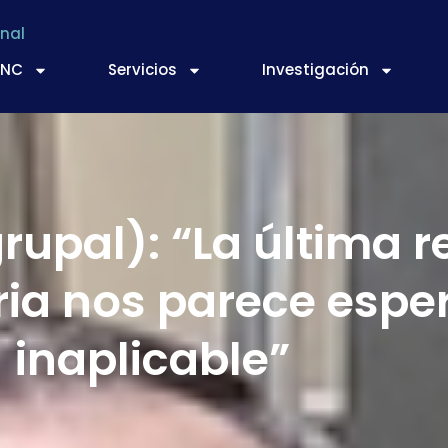
nal
TNC
Servicios
Investigación
upal): “La última r
ia nos parece esper
inaplicable”