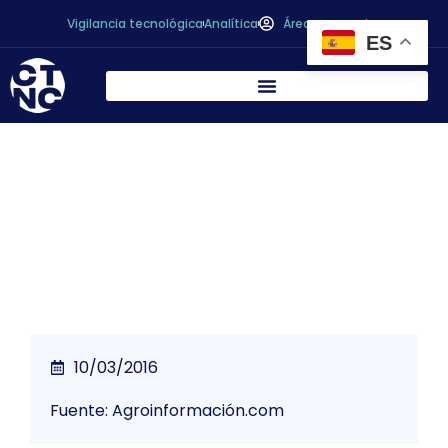
Vigilancia tecnológica
Analítica
Área personal
ES
Gobierno y CCAA aprueban aumentar un
6% los controles alimentarios para 2016
10/03/2016
Fuente: Agroinformación.com