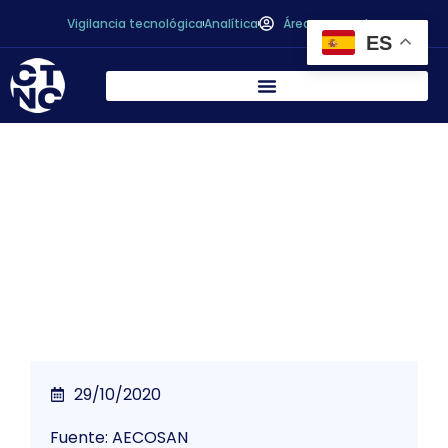
Vigilancia tecnológica
Analítica
Área personal
ES
Grupo Día retira por precaución un lote de
sardinas en aceite de oliva ante posible
defecto de esterilización.
29/10/2020
Fuente: AECOSAN