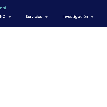
nal
TNC
Servicios
Investigación
or precaución un lot
liva ante posible de
esterilización.