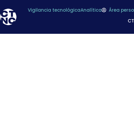
Vigilancia tecnológica
Analítica
Área perso
C
Grupo Día retira p
en aceite de o