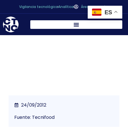
Vigilancia tecnológica
Analítica
Área personal
ES
Higiene industrial, una necesidad técnica y
legal ineludible
24/09/2012
Fuente: Tecnifood