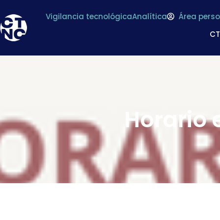
Vigilancia tecnológica
Analítica
Área perso
C
Horario 