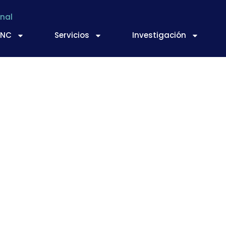
nal
TNC
Servicios
Investigación
r la buena cara de 