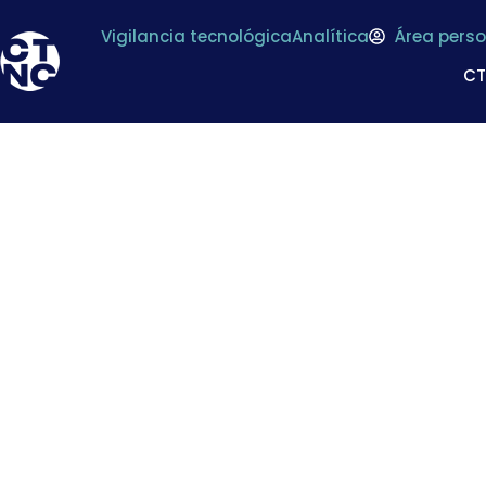
Vigilancia tecnológica
Analítica
Área perso
C
I+D+i para conserva