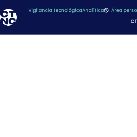
Vigilancia tecnológica
Analítica
Área perso
C
Informe sobre Resid
The 2018 Europ
residues i