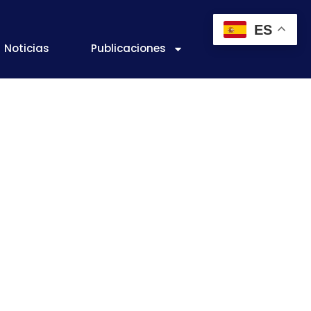
ES
Noticias
Publicaciones
n Alimentos /
pesticide
2020)