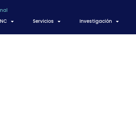
nal
TNC
Servicios
Investigación
uos de Pesticidas e
ean Union report on 
n food. (EFSA 24/02/