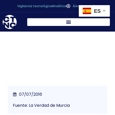
Vigilancia tecnológica
Analítica
Área personal
ES
Intervienen 752 botes de judías del lote
que tenía la toxina del botulismo
07/07/2016
Fuente: La Verdad de Murcia